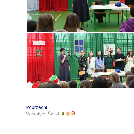
Nawigacja
Previous
Poprzedni
post:
Wesołych Świąt!
wpisu