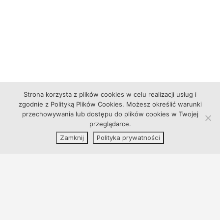
profilaktyczne w zakresie bezpieczeństwa
fizycznego, psychicznego i cyfrowego uczniów
WYKAZ WZORÓW ŚWIADECTW i ARKUSZY
SZKÓŁ PODSTAWOWYCH I SZKÓŁ
PONADPODSTAWOWYCH
Zaświadczenie wystawiane po wycieczce – LOS
Strona korzysta z plików cookies w celu realizacji usług i
Zaświadczenie wystawiane po wycieczce – SPS
zgodnie z Polityką Plików Cookies. Możesz określić warunki
Zaświadczenie wystawiane przed wycieczką – LOS
przechowywania lub dostępu do plików cookies w Twojej
przeglądarce.
Zaświadczenie wystawiane przed wycieczką – SPS
KARTA WYJAZDU NA KONKURSY itp.
Zamknij
Polityka prywatności
ZGODA NA UCZĘSZCZANIE DO ODDZIAŁU
MISTRZOSTWA SPORTOWEGO W LOS
ZGODA NA UCZĘSZCZANIE DO ODDZIAŁU
MISTRZOSTWA SPORTOWEGO W SPS