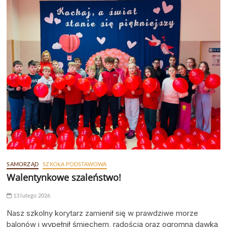
SAMORZĄD
SZKOŁA PODSTAWOWA
Walentynkowe szaleństwo!
13 lutego 2026
Nasz szkolny korytarz zamienił się w prawdziwe morze
balonów i wypełnił śmiechem, radością oraz ogromną dawką