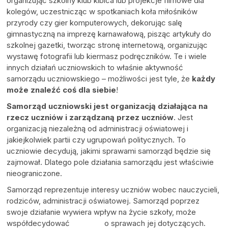
organizując szkolny klub kibica lub projekcje filmowe dla
kolegów, uczestnicząc w spotkaniach koła miłośników
przyrody czy gier komputerowych, dekorując salę
gimnastyczną na imprezę karnawałową, pisząc artykuły do
szkolnej gazetki, tworząc stronę internetową, organizując
wystawę fotografii lub kiermasz podręczników. Te i wiele
innych działań uczniowskich to właśnie aktywność
samorządu uczniowskiego – możliwości jest tyle, że
każdy
może znaleźć coś dla siebie
!
Samorząd uczniowski jest organizacją działająca na
rzecz uczniów i zarządzaną przez uczniów
. Jest
organizacją niezależną od administracji oświatowej i
jakiejkolwiek partii czy ugrupowań politycznych. To
uczniowie decydują, jakimi sprawami samorząd będzie się
zajmował. Dlatego pole działania samorządu jest właściwie
nieograniczone.
Samorząd reprezentuje interesy uczniów wobec nauczycieli,
rodziców, administracji oświatowej. Samorząd poprzez
swoje działanie wywiera wpływ na życie szkoły, może
współdecydować o sprawach jej dotyczących.