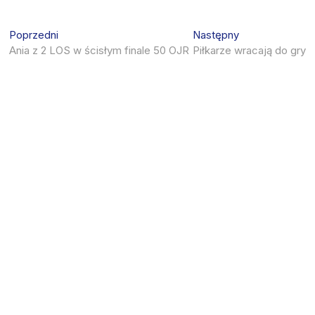
Nawigacja
Previous
Next
Poprzedni
Następny
post:
post:
Ania z 2 LOS w ścisłym finale 50 OJR
Piłkarze wracają do gry
wpisu