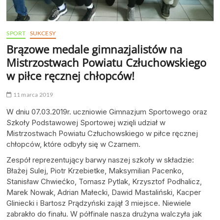
SPORT
SUKCESY
Brązowe medale gimnazjalistów na
Mistrzostwach Powiatu Człuchowskiego
w piłce ręcznej chłopców!
11 marca 2019
W dniu 07.03.2019r. uczniowie Gimnazjum Sportowego oraz
Szkoły Podstawowej Sportowej wzięli udział w
Mistrzostwach Powiatu Człuchowskiego w piłce ręcznej
chłopców, które odbyły się w Czarnem.
Zespół reprezentujący barwy naszej szkoły w składzie:
Błażej Sulej, Piotr Krzebietke, Maksymilian Pacenko,
Stanisław Chwiećko, Tomasz Pytlak, Krzysztof Podhalicz,
Marek Nowak, Adrian Małecki, Dawid Mastaliński, Kacper
Gliniecki i Bartosz Prądzyński zajął 3 miejsce. Niewiele
zabrakło do finału. W półfinale nasza drużyna walczyła jak