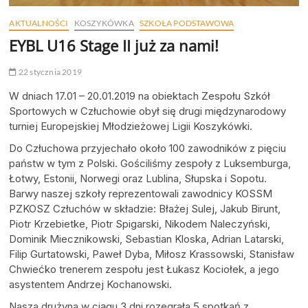
AKTUALNOŚCI
KOSZYKÓWKA
SZKOŁA PODSTAWOWA
EYBL U16 Stage II już za nami!
22 stycznia 2019
W dniach 17.01 – 20.01.2019 na obiektach Zespołu Szkół
Sportowych w Człuchowie obył się drugi międzynarodowy
turniej Europejskiej Młodzieżowej Ligii Koszykówki.
Do Człuchowa przyjechało około 100 zawodników z pięciu
państw w tym z Polski. Gościliśmy zespoły z Luksemburga,
Łotwy, Estonii, Norwegi oraz Lublina, Słupska i Sopotu.
Barwy naszej szkoły reprezentowali zawodnicy KOSSM
PZKOSZ Człuchów w składzie: Błażej Sulej, Jakub Birunt,
Piotr Krzebietke, Piotr Spigarski, Nikodem Naleczyński,
Dominik Miecznikowski, Sebastian Kloska, Adrian Latarski,
Filip Gurtatowski, Paweł Dyba, Miłosz Krassowski, Stanisław
Chwiećko trenerem zespołu jest Łukasz Kociołek, a jego
asystentem Andrzej Kochanowski.
Nasza drużyna w ciągu 3 dni rozegrała 5 spotkań z