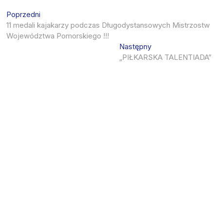
Nawigacja
Previous
Poprzedni
post:
11 medali kajakarzy podczas Długodystansowych Mistrzostw
wpisu
Województwa Pomorskiego !!!
Next
Następny
post:
„PIŁKARSKA TALENTIADA”