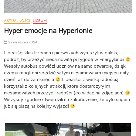
AKTUALNOŚCI
LICEUM
Hyper emocje na Hyperionie
29 września 2024
Licealiści klas trzecich i pierwszych wyruszyli w daleką
podróż, by przeżyć niesamowitą przygodę w Energylandii
Wesoły autobus dowiózł uczniów na samo otwarcie, dzięki
czemu mogli oni spędzić w tym niesamowitym miejscu cały
dzień, aż do zamknięcia
Licealiści z wielką radością
korzystali z kolejnych atrakcji, które dostarczyły im
niesamowitych przeżyć i radości (co widać na zdjęciach)
Wszyscy zgodnie stwierdzili na zakończenie, że było super i
już się piszą na kolejny wyjazd!