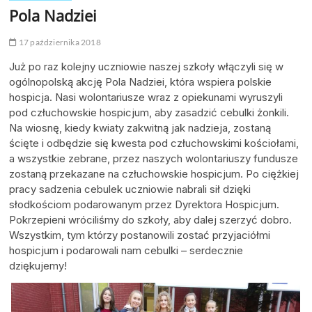
Pola Nadziei
17 października 2018
Już po raz kolejny uczniowie naszej szkoły włączyli się w
ogólnopolską akcję Pola Nadziei, która wspiera polskie
hospicja. Nasi wolontariusze wraz z opiekunami wyruszyli
pod człuchowskie hospicjum, aby zasadzić cebulki żonkili.
Na wiosnę, kiedy kwiaty zakwitną jak nadzieja, zostaną
ścięte i odbędzie się kwesta pod człuchowskimi kościołami,
a wszystkie zebrane, przez naszych wolontariuszy fundusze
zostaną przekazane na człuchowskie hospicjum. Po ciężkiej
pracy sadzenia cebulek uczniowie nabrali sił dzięki
słodkościom podarowanym przez Dyrektora Hospicjum.
Pokrzepieni wróciliśmy do szkoły, aby dalej szerzyć dobro.
Wszystkim, tym którzy postanowili zostać przyjaciółmi
hospicjum i podarowali nam cebulki – serdecznie
dziękujemy!