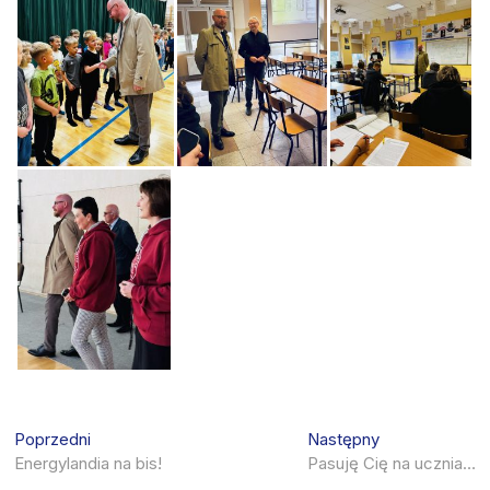
Nawigacja
Previous
Next
Poprzedni
Następny
post:
post:
Energylandia na bis!
Pasuję Cię na ucznia…
wpisu