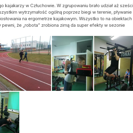
 kajakarzy w Człuchowie. W zgrupowaniu brało udział aż sześc
szystkim wytrzymałość ogólną poprzez biegi w terenie, pływanie
ę wiosłowania na ergometrze kajakowym. Wszystko to na obiektach
pewni, że „robota” zrobiona zimą da super efekty w sezonie