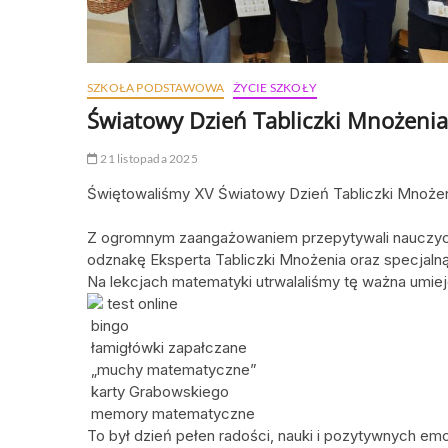
SZKOŁA PODSTAWOWA
ŻYCIE SZKOŁY
Światowy Dzień Tabliczki Mnożenia
21 listopada 2025
Świętowaliśmy XV Światowy Dzień Tabliczki Mnożeni
Z ogromnym zaangażowaniem przepytywali nauczycie
odznakę Eksperta Tabliczki Mnożenia oraz specjalną
Na lekcjach matematyki utrwalaliśmy tę ważna umie
test online
bingo
łamigłówki zapałczane
„muchy matematyczne”
karty Grabowskiego
memory matematyczne
To był dzień pełen radości, nauki i pozytywnych emo