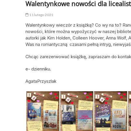
Walentynkowe nowości dla licealis
11 lutego 2021
Walentynkowy wieczór z książką? Co wy na to? Ran
nowości, które można wypożyczyć w naszej bibliote
autorki jak Kim Holden, Colleen Hoover, Anna Wolf,
Was na romantyczną czasami pełną intryg, niewyja
Chcąc zarezerwować książkę, zapraszam do kontakt
e- dzienniku.
AgataPrzyszlak