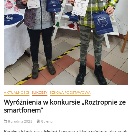
AKTUALNOŚCI
SUKCESY
SZKOŁA PODSTAWOWA
Wyróżnienia w konkursie „Roztropnie ze
smartfonem”
8 grudnia 2021
Galeria
Karolina Idziak oraz Michał Lesman z klasy siódmej otrzymali