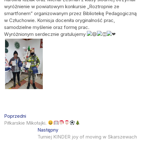
wyróżnienie w powiatowym konkursie „Roztropnie ze
smartfonem” organizowanym przez Bibliotekę Pedagogiczną
w Człuchowie. Komisja doceniła oryginalność prac,
samodzielne myślenie oraz formę prac.
Wyróżnionym serdecznie gratulujemy
Nawigacja
Previous
Poprzedni
post:
Piłkarskie Mikołajki.
wpisu
Next
Następny
post:
Turniej KINDER joy of moving w Skarszewach