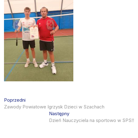
Nawigacja
Previous
Poprzedni
post:
Zawody Powiatowe Igrzysk Dzieci w Szachach
wpisu
Next
Następny
post:
Dzień Nauczyciela na sportowo w SPS!!