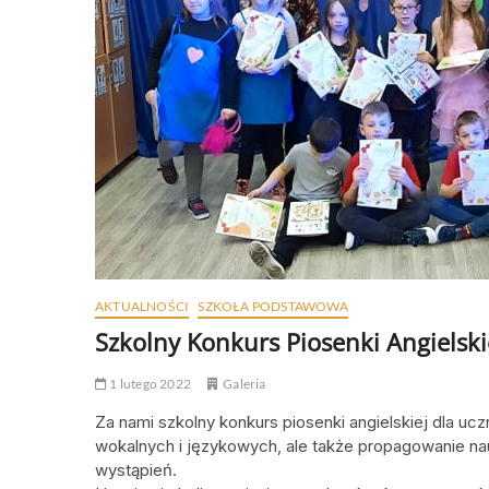
AKTUALNOŚCI
SZKOŁA PODSTAWOWA
Szkolny Konkurs Piosenki Angielski
1 lutego 2022
Galeria
Za nami szkolny konkurs piosenki angielskiej dla uczn
wokalnych i językowych, ale także propagowanie nau
wystąpień.