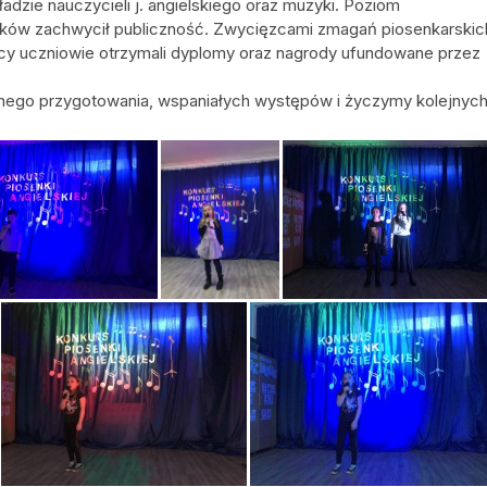
adzie nauczycieli j. angielskiego oraz muzyki. Poziom
ików zachwycił publiczność. Zwycięzcami zmagań piosenkarskic
scy uczniowie otrzymali dyplomy oraz nagrody ufundowane przez
tnego przygotowania, wspaniałych występów i życzymy kolejnyc