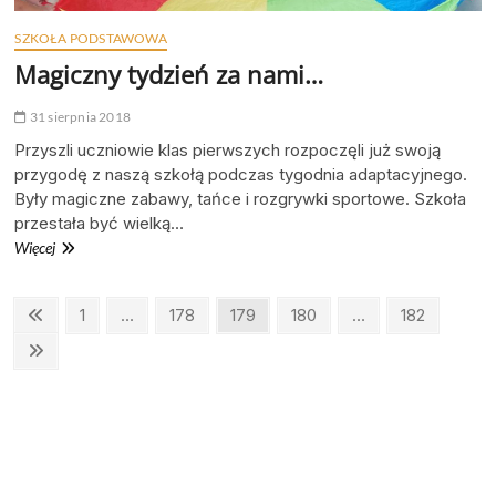
SZKOŁA PODSTAWOWA
Magiczny tydzień za nami…
31 sierpnia 2018
Przyszli uczniowie klas pierwszych rozpoczęli już swoją
przygodę z naszą szkołą podczas tygodnia adaptacyjnego.
Były magiczne zabawy, tańce i rozgrywki sportowe. Szkoła
przestała być wielką…
Magiczny
Więcej
tydzień
za
Stronicowanie
Poprzednia
Page
Page
Page
Page
Page
1
…
178
179
180
…
182
nami…
strona
wpisów
Nestępna
strona