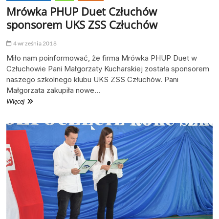
Mrówka PHUP Duet Człuchów
sponsorem UKS ZSS Człuchów
4 września 2018
Miło nam poinformować, że firma Mrówka PHUP Duet w
Człuchowie Pani Małgorzaty Kucharskiej została sponsorem
naszego szkolnego klubu UKS ZSS Człuchów. Pani
Małgorzata zakupiła nowe…
Mrówka
Więcej
PHUP
Duet
Człuchów
sponsorem
UKS
ZSS
Człuchów