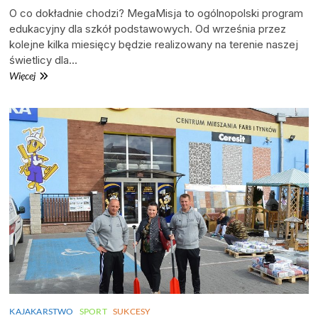
O co dokładnie chodzi? MegaMisja to ogólnopolski program
edukacyjny dla szkół podstawowych. Od września przez
kolejne kilka miesięcy będzie realizowany na terenie naszej
świetlicy dla…
Zaczynamy
Więcej
przygodę
z
MegaMisją!
KAJAKARSTWO
SPORT
SUKCESY