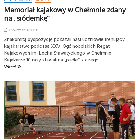
Memoriał kajakowy w Chełmnie zdany
na „siódemkę”
16 września 2018
Znakomitą dyspozycję pokazali nasi uczniowie trenujący
kajakarstwo podczas XXVI Ogólnopolskich Regat
Kajakowych im. Lecha Sławatyckiego w Chełmnie.
Kajakarze 10 razy stawali na „pudle” z czego…
Memoriał
Więcej
kajakowy
w
Chełmnie
zdany
na
„siódemkę”