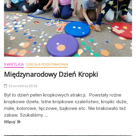
nami……
ŚWIETLICA
SZKOŁA PODSTAWOWA
Międzynarodowy Dzień Kropki
16 września 2018
Był to dzień pełen kropkowych atrakcji. Powstały rożne
kropkowe dzieła. Istne kropkowe szaleństwo, kropki: duże,
małe, kolorowe, tęczowe, bajkowe etc. Nie brakowało też
zabaw. Szukaliśmy …
Międzynarodowy
Więcej
Dzień
Kropki