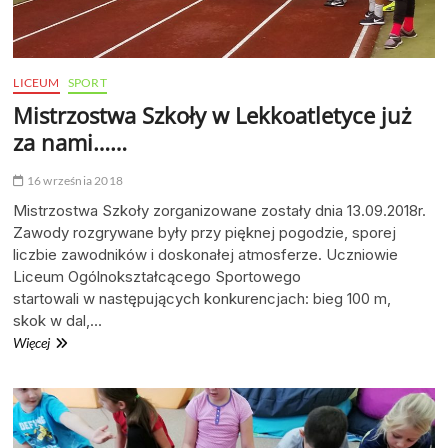
LICEUM
SPORT
Mistrzostwa Szkoły w Lekkoatletyce już
za nami……
16 września 2018
Mistrzostwa Szkoły zorganizowane zostały dnia 13.09.2018r.
Zawody rozgrywane były przy pięknej pogodzie, sporej
liczbie zawodników i doskonałej atmosferze. Uczniowie
Liceum Ogólnokształcącego Sportowego
startowali w następujących konkurencjach: bieg 100 m,
skok w dal,…
Mistrzostwa
Więcej
Szkoły
w
Lekkoatletyce
już
za