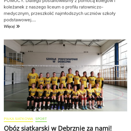
POMOCY. Dlatego postanowiliśmy z pomocą kolegów i
koleżanek z naszego liceum o profilu ratowniczo-
medycznym, przeszkolić najmłodszych uczniów szkoły
podstawowej.…
Światowy
Więcej
Dzień
Pierwszej
Pomocy
PIŁKA SIATKOWA
SPORT
Obóz siatkarski w Debrznie za nami!